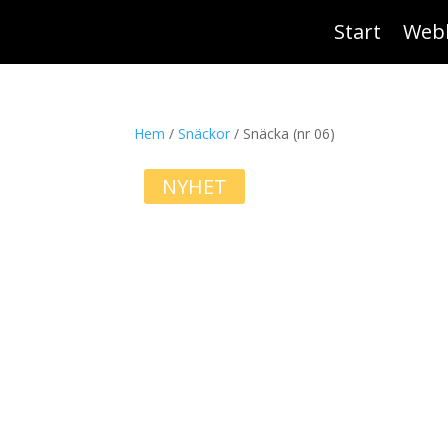
Start
Web
Hem
/
Snäckor
/ Snäcka (nr 06)
NYHET