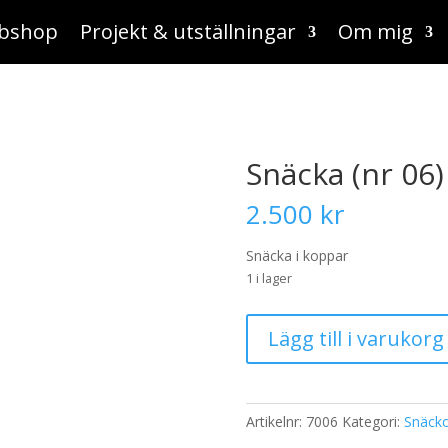
bshop
Projekt & utställningar
Om mig
Snäcka (nr 06)
2.500
kr
Snäcka i koppar
1 i lager
Snäcka
Lägg till i varukorg
(nr
06)
mängd
Artikelnr:
7006
Kategori:
Snäck