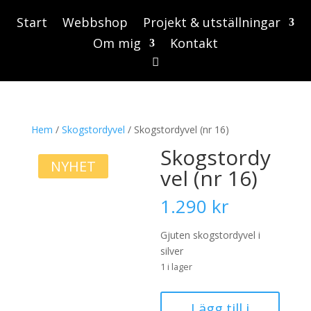
Start
Webbshop
Projekt & utställningar
Om mig
Kontakt
Hem
/
Skogstordyvel
/ Skogstordyvel (nr 16)
Skogstordy
NYHET
vel (nr 16)
1.290
kr
Gjuten skogstordyvel i
silver
1 i lager
Skogstordyvel
Lägg till i