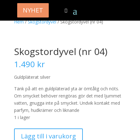
NYHET
NYHET
NYHET
NYHET
Hem
/
Skogstordyvel
/ Skogstordyvel (nr 04)
Skogstordyvel (nr 04)
1.490
kr
Guldpläterat silver
Tänk på att en guldpläterad yta är ömtålig och nöts.
Om smycket behöver rengöras gör det med ljummet
vatten, gnugga inte på smycket. Undvik kontakt med
parfym, hudkrämer och liknande
1 i lager
Skogstordyvel
Lägg till i varukorg
(nr