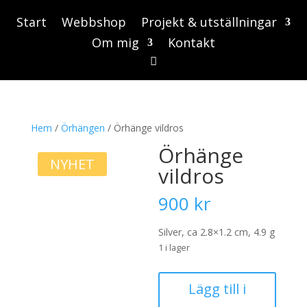
Start
Webbshop
Projekt & utställningar
Om mig
Kontakt
Hem
/
Örhängen
/ Örhänge vildros
Örhänge
NYHET
vildros
900
kr
Silver, ca 2.8×1.2 cm, 4.9 g
1 i lager
Örhänge
Lägg till i
vildros